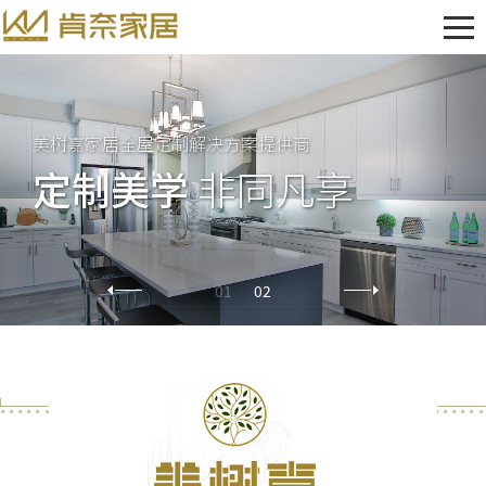
美树嘉家居全屋定制解决方案提供商
对生活美学不妥协，对优雅感的执着追求
美树嘉家居全屋定制解决方案提供商
对生活美学不妥协，对优雅感的执着追求
定制美学
美树嘉
定制美学
美树嘉
家居有限公司
家居有限公司
非同凡享
非同凡享
01
02