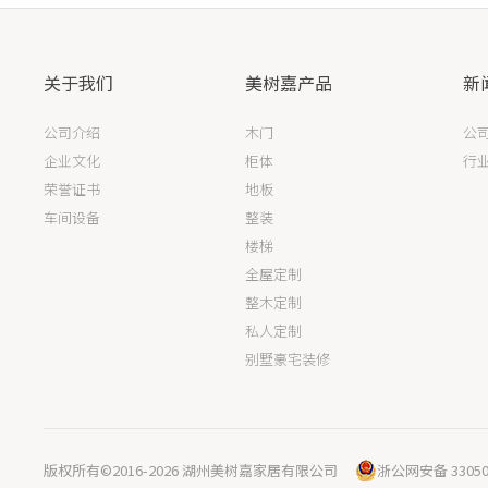
关于我们
美树嘉产品
新
公司介绍
木门
公
企业文化
柜体
行
荣誉证书
地板
车间设备
整装
楼梯
全屋定制
整木定制
私人定制
别墅豪宅装修
版权所有©2016
-2026 湖州美树嘉家居有限公司
浙公网安备 33050